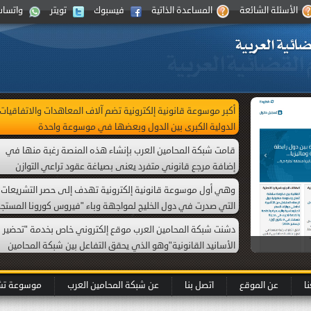
الأسئلة الشائعة
المساعدة الذاتية
فيسبوك
تويتر
واتساب
أكبر موسوعة قانونية إلكترونية تضم آلاف المعاهدات والاتفاقيات
الدولية الكبرى بين الدول وبعضها في موسوعة واحدة
قامت شبكة المحامين العرب بإنشاء هذه المنصة رغبة منها في
إضافة مرجع قانوني متفرد يعنى بصياغة عقود تراعي التوازن
العقدي بين الأطراف واضعة نصب عينيها ما يجب أن تكون عليه
وهي أول موسوعة قانونية إلكترونية تهدف إلى حصر التشريعات
هذه الصيغة نظامًا ولغة وعدالة.
التي صدرت في دول الخليج لمواجهة وباء "فيروس كورونا المستجد
(كظرف طارئ) داهمَ العالم، أُطلقت في بداية العام 2020 مع بدء
دشنت شبكة المحامين العرب موقع إلكتروني خاص بخدمة "تحضير
انتشار الجائحة. وتتضمن أيضا ما أمكن حصره من الأحكام القضائية
الأسانيد القانونية"وهو الذي يحقق التفاعل بين شبكة المحامين
التي صدرت بموجب دعاوى قضائية ذات علاقة بفيروس كورونا .
العرب وبين العميل، من خلال المساعدة في البحث وتأصيل
It is the first Emirati electronic legal encyclopedia that was
المعلومة القانونية.
published on the Internet. This encyclopedia includes all that
ا
عن الموقع
اتصل بنا
عن شبكة المحامين العرب
موسوعة تشري
was translated by the Official Gazette in the United Arab